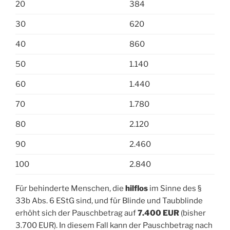
20
384
30
620
40
860
50
1.140
60
1.440
70
1.780
80
2.120
90
2.460
100
2.840
Für behinderte Menschen, die
hilflos
im Sinne des §
33b Abs. 6 EStG sind, und für Blinde und Taubblinde
erhöht sich der Pauschbetrag auf
7.400 EUR
(bisher
3.700 EUR). In diesem Fall kann der Pauschbetrag nach