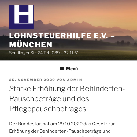
Zum
Inhalt
springen
LOHNSTEUERHILFE E.V. –
MÜNCHEN
Sendlinger Str. 24 Tel.: 089 – 22 11 61
Menü
VERÖFFENTLICHT
25. NOVEMBER 2020
VON
ADMIN
AM
Starke Erhöhung der Behinderten-
Pauschbeträge und des
Pflegepauschbetrages
Der Bundestag hat am 29.10.2020 das Gesetz zur
Erhöhung der Behinderten-Pauschbeträge und