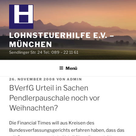
Zum
Inhalt
springen
LOHNSTEUERHILFE E.V. –
MÜNCHEN
Sendlinger Str. 24 Tel.: 089 – 22 11 61
Menü
VERÖFFENTLICHT
26. NOVEMBER 2008
VON
ADMIN
AM
BVerfG Urteil in Sachen
Pendlerpauschale noch vor
Weihnachten?
Die Financial Times will aus Kreisen des
Bundesverfassungsgerichts erfahren haben, dass das