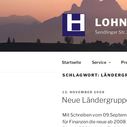
Zum
Inhalt
springen
LOHN
Sendlinger Str. 
Startseite
Service
Pre
SCHLAGWORT:
LÄNDERG
VERÖFFENTLICHT
13. NOVEMBER 2008
AM
Neue Ländergruppe
Mit Schreiben vom 09.Septemb
für Finanzen die neue ab 2008