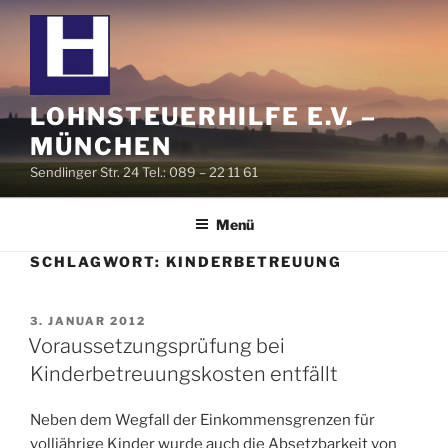
Zum
Inhalt
springen
LOHNSTEUERHILFE E.V. –
MÜNCHEN
Sendlinger Str. 24 Tel.: 089 – 22 11 61
Menü
SCHLAGWORT:
KINDERBETREUUNG
VERÖFFENTLICHT
3. JANUAR 2012
AM
Voraussetzungsprüfung bei
Kinderbetreuungskosten entfällt
Neben dem Wegfall der Einkommensgrenzen für
volljährige Kinder wurde auch die Absetzbarkeit von