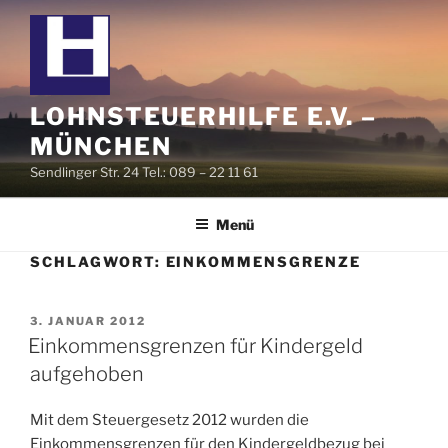
Zum
Inhalt
springen
LOHNSTEUERHILFE E.V. –
MÜNCHEN
Sendlinger Str. 24 Tel.: 089 – 22 11 61
Menü
SCHLAGWORT:
EINKOMMENSGRENZE
VERÖFFENTLICHT
3. JANUAR 2012
AM
Einkommensgrenzen für Kindergeld
aufgehoben
Mit dem Steuergesetz 2012 wurden die
Einkommensgrenzen für den Kindergeldbezug bei