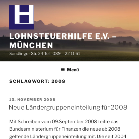
Zum
Inhalt
springen
LOHNSTEUERHILFE E.V. –
MÜNCHEN
Sendlinger Str. 24 Tel.: 089 – 22 11 61
Menü
SCHLAGWORT:
2008
VERÖFFENTLICHT
13. NOVEMBER 2008
AM
Neue Ländergruppeneinteilung für 2008
Mit Schreiben vom 09.September 2008 teilte das
Bundesministerium für Finanzen die neue ab 2008
geltende Ländergruppeneinteilung mit. Die seit 2004